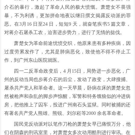
介石的暴行，激起了革命人民的极大愤慨。萧楚女不畏强
暴，不为利诱，更加拼命地夜以继日撰文揭露反动派的罪
恶。在3月16 日至24 日，短短9 天，就奋笔疾书5 篇文章，
对蒋介石屠杀工农，迫害进步势力，进行了无情的挞伐。
萧楚女为革命前途忧愤交织，他原来患有多种疾病，因
过度劳累发作了，尤其是肺病恶化，致使他不得不停止工
作，到广州东山医院就医。
四一二反革命政变后，4 月15日，局势进一步恶化，广
州的反动当局也步蒋介石的后尘，发动了政变，大肆搜捕、
屠杀共产党人和革命者。这一天早晨，卧病在床的萧楚女忽
然被枪声和杂乱的脚步声惊醒，军警和特务饿狼似的冲进病
房，把他推上了囚车，投进广州南石头监狱。同时被捕的还
有著名共产党人熊雄、熊锐、刘尔崧等2000 余名革命者。
国民党反动派对以笔作刀枪的萧楚女早已痛恨万分，他
们在阴森的刑讯室里，对萧楚女多次动用酷刑进行审讯。在