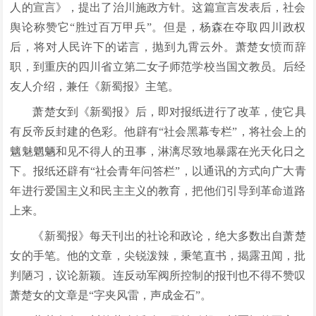
人的宣言》，提出了治川施政方针。这篇宣言发表后，社会
舆论称赞它“胜过百万甲兵”。但是，杨森在夺取四川政权
后，将对人民许下的诺言，抛到九霄云外。萧楚女愤而辞
职，到重庆的四川省立第二女子师范学校当国文教员。后经
友人介绍，兼任《新蜀报》主笔。
萧楚女到《新蜀报》后，即对报纸进行了改革，使它具
有反帝反封建的色彩。他辟有“社会黑幕专栏”，将社会上的
魑魅魍魉和见不得人的丑事，淋漓尽致地暴露在光天化日之
下。报纸还辟有“社会青年问答栏”，以通讯的方式向广大青
年进行爱国主义和民主主义的教育，把他们引导到革命道路
上来。
《新蜀报》每天刊出的社论和政论，绝大多数出自萧楚
女的手笔。他的文章，尖锐泼辣，秉笔直书，揭露丑闻，批
判陋习，议论新颖。连反动军阀所控制的报刊也不得不赞叹
萧楚女的文章是“字夹风雷，声成金石”。