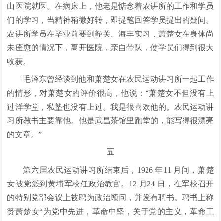
山医院就医。在病床上，他老是惦念着农讲所的工作和学员
们的学习，当精神稍微好转，即提笔回答学员提出的疑问。
农讲所学员在毕业前要到韶关、海丰实习，萧楚女在身体尚
未痊愈的情况下，离开医院，亲自带队，使学员们得到很大
收获。
毛泽东曾经谈到他和萧楚女在农民运动讲习所一起工作
的情形，对萧楚女的评价很高，他说：“萧楚女不但没有上
过洋学堂，私塾也没有上过。我是很喜欢他的。农民运动讲
习所教书主要靠他。他是武昌茶馆里跑堂的，能写得很漂亮
的文章。”
五
第六届农民运动讲习所结束后，1926 年11 月间，萧楚
女被党派到黄埔军校任政治教官。12 月24 日，在军校召开
的特别党部会议上被聘为政治顾问，并发有聘书。聘书上称
赞萧楚女“为党中先进，革命中坚，关于党的主义，革命工