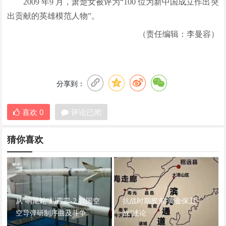
2009 年9 月，萧楚女被评为“100 位为新中国成立作出突
出贡献的英雄模范人物”。
（责任编辑：李曼容）
分享到：
喜欢
0
评论已闭
猜你喜欢
从“响尾蛇”到霹雳-2 我国空
抗战时期胶东“黄金保卫
空导弹研制序曲及斗争
战”述论