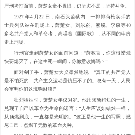
严刑拷打面前，萧楚女毫不畏惧，仍坚贞不屈，坚持斗争。
1927 年4 月22 日，南石头监狱内，一排排荷枪实弹的
士兵列队站在刑场上，萧楚女、刘尔崧、熊锐、李森等40
多名共产党人和革命者，高唱着《国际歌》，从不同的牢房
走上刑场。
行刑官走到萧楚女的面前问道：“萧教官，你这根蜡烛
快要熄灭了，在这生死一瞬间，你愿意改悔吗？”
面对刽子手，萧楚女大义凛然地说：“真正的共产党人
是不怕死的，共产主义运动是镇压不了的。总有一天，人民
会审判你们这班狗豺狼!”
壮烈牺牲时，萧楚女年仅34岁。他用短暂绚烂的一生，
兑现了自己以革命为生命的诺言：“人生应该如蜡烛一样，
从顶燃到底，一直都是光明的。”这正是他一生的写照，燃
尽自己，点燃了无数的革命火种。