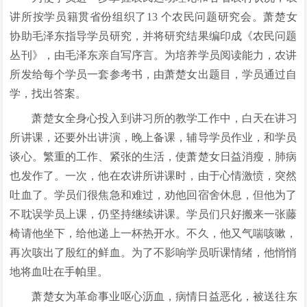
讲所按学员籍贯省份组织了13 个农民问题研究会。萧楚女
协助毛泽东指导学员研究，并将研究结果编印成《农民问题
丛刊》，由毛泽东亲自写序言。为培养学员阅读能力，农讲
所发给每个学员一套参考书，由萧楚女出题目，学员通过自
学，找出答案。
萧楚女全身心投入到讲习所的教学工作中，白天在讲习
所讲课，还要外出讲演，晚上备课，辅导学员作业，和学员
谈心。繁重的工作、紧张的生活，使萧楚女日益消瘦，肺病
也发作了。一次，他在农讲所讲课时，由于心情激愤，突然
吐血了。学员们很焦急和难过，劝他回宿舍休息，但他为了
不耽误学员上课，仍坚持继续讲课。学员们只好搬来一张藤
椅请他坐下，给他递上一杯热开水。不久，他又气喘咳嗽，
再次咳出了殷红的鲜血。为了不影响学员听课情绪，他悄悄
地将血吐在手帕里。
萧楚女为革命事业呕心沥血，病情日益恶化，被送往东