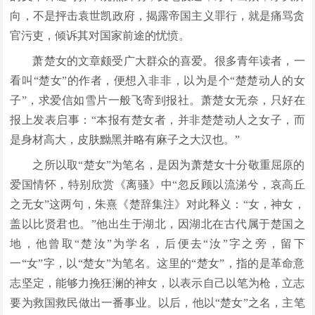
向，不是抨击袁世凯政府，揭露帝国主义罪行，就是痛骂贪
官污吏，倾诉其对国家前途的忧愤。
萧楚女的文章颇受广大群众的喜爱。很多青年读者，一
看叫“楚女”的作者，便想入非非，以为是个“楚楚动人的女
子”，求爱信如雪片一般飞寄到报社。萧楚女无奈，只好在
报上发表启事：“本报有楚女者，并非楚楚动人之女子，而
是身材高大，皮肤黝黑并略有麻子之大汉也。”
之所以取“楚女”为笔名，是因为萧楚女十分敬重屈原的
爱国情怀，特别欣赏《离骚》中“忽反顾以流涕兮，哀高丘
之无女”这两句，朱熹《楚辞集注》对此释义：“女，神女，
盖以比贤君也。”他出生于湖北，因湖北在古代属于楚国之
地，他曾取“楚汝”为学名，后便去“汝”字之旁，留下
一“女”字，以“楚女”为笔名。这里的“楚女”，指的是革命意
志坚定，能够力挽狂澜的神女，以表示自己以笔为枪，立志
要为救国救民做出一番事业。以后，他以“楚女”之名，主笔