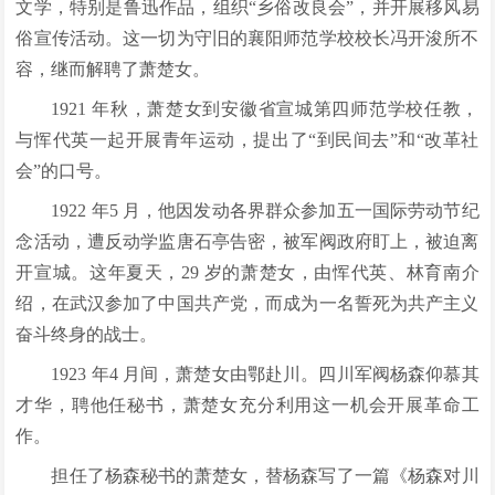
文学，特别是鲁迅作品，组织“乡俗改良会”，并开展移风易
俗宣传活动。这一切为守旧的襄阳师范学校校长冯开浚所不
容，继而解聘了萧楚女。
1921 年秋，萧楚女到安徽省宣城第四师范学校任教，
与恽代英一起开展青年运动，提出了“到民间去”和“改革社
会”的口号。
1922 年5 月，他因发动各界群众参加五一国际劳动节纪
念活动，遭反动学监唐石亭告密，被军阀政府盯上，被迫离
开宣城。这年夏天，29 岁的萧楚女，由恽代英、林育南介
绍，在武汉参加了中国共产党，而成为一名誓死为共产主义
奋斗终身的战士。
1923 年4 月间，萧楚女由鄂赴川。四川军阀杨森仰慕其
才华，聘他任秘书，萧楚女充分利用这一机会开展革命工
作。
担任了杨森秘书的萧楚女，替杨森写了一篇《杨森对川