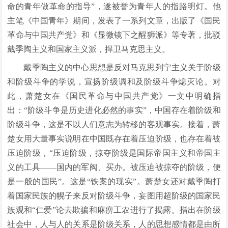
命的青年做革命的指导”，遂被誉为青年人的指路明灯。他
主笔《中国青年》期间，发表了一系列文章，出版了《国民
革命与中国共产党》和《显微镜下之醒狮派》等专著，批驳
戴季陶主义和国家主义派，捍卫马克思主义。
戴季陶主义的中心思想是反对马克思列宁主义关于阶级
和阶级斗争的学说，宣扬阶级调和及阶级斗争熄灭论。对
此，萧楚女在《国民革命与中国共产党》一文中明确指
出：“阶级斗争是历史进化必然的事实”，中国存在着阶级和
阶级斗争，这是不以人们意志为转移的客观事实。接着，萧
楚女用大量事实说明在中国既存在着压迫阶级，也存在着被
压迫阶级，“压迫阶级，掠夺阶级是国际帝国主义和帝国主
义的工具——国内的军阀、买办。被压迫被掠夺的阶级，便
是一般的国民”。这是“铁案的现实”。萧楚女还对戴季陶打
着国家民族的幌子来反对阶级斗争，妄图用超阶级的国家民
族观和“仁爱”论去欺骗和麻痹工农进行了揭露。指出在阶级
社会中，人与人的关系是阶级关系，人的思想感情都是由所