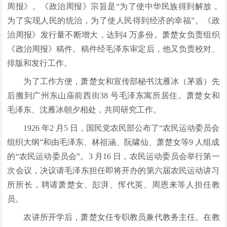
周报》。《政治周报》宗旨是“为了使中华民族得到解放，
为了实现人民的统治，为了使人民得到经济的幸福”。《政
治周报》发行量不断增大，达到4 万多份。萧楚女负责组织
《政治周报》稿件。稿件经毛泽东审定后，他又负责校对、
排版和发行工作。
为了工作方便，萧楚女和宣传部秘书沈雁冰（茅盾）先
后搬到广州东山庙前西街38 号毛泽东寓所居住。萧楚女和
毛泽东、沈雁冰朝夕相处，共同研究工作。
1926 年2 月5 日，国民党农民部公布了“农民运动委员会
组织大纲”和由毛泽东、林祖涵、阮啸仙、萧楚女等9 人组成
的“农民运动委员会”。3 月16 日，农民运动委员会举行第一
次会议，决议请毛泽东担任即将开办的第六届农民运动讲习
所所长，聘请萧楚女、彭湃、恽代英、周恩来等人担任教
员。
农讲所开学后，萧楚女任专职教员兼代教务主任。在教