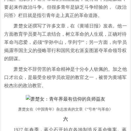
要起来作政治斗争。但很多青年是缺乏斗争经验的，《政治
问答》栏目就是指引青年走上真正的革命道路。
萧楚女还撰写了许多文章，在《黄埔日报》发表。他一
方面教育学员要与工农结合，树立革命的人生观，正确对待
革命与恋爱，必须“学孙中山，学列宁”；另一方面，向学员
揭露帝国主义的侵略罪行和国民党右派妄图篡夺革命领导权
的阴谋。
萧楚女不辞劳苦的革命精神是十分令人钦佩的。加之他
口才出众，是最受全校学员欢迎的教官之一，被誉为黄埔军
校杰出的政治教官。
萧楚女在《中国青年》杂志发表的文章《“亏本”与革命》
六
1927 年春季，蒋介石开始在各地制造反革命惨案。蒋