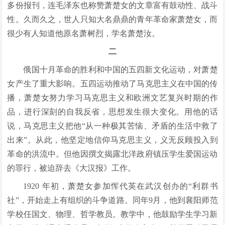
多份报刊，连毛泽东也称赞萧楚女的文章富有鼓动性、战斗
性。久而久之，世人只知大名鼎鼎的青年革命家萧楚女，而
很少有人知道他原名萧树烈，学名萧楚汝。
二
俄国十月革命的胜利和中国的五四新文化运动，对萧楚
女产生了重大影响。五四运动推动了马克思主义在中国的传
播，萧楚女努力学习马克思主义和欧洲文艺复兴时期的作
品，进行深刻的自我反省，思想发生很大变化。用他的话
说，马克思主义把他“从一种极其苦恼、矛盾的生活中救了
出来”。从此，他坚定地信仰马克思主义，义无反顾投入到
革命的洪流中。但他因撰文揭露北洋政府镇压学生爱国运动
的罪行，被迫辞去《大汉报》工作。
1920 年初，萧楚女参加恽代英在武汉创办的“利群书
社”，开始走上有组织的斗争道路。同年9月，他到襄阳师范
学校任国文、物理、哲学教员。教学中，他鼓励学生学习新