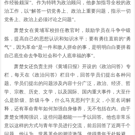
作经验颇深”。作为特聘为政治顾问，他参加指导全校的政
治工作，以“解答一切党务上、政治上重要问题，指示一切
党务上、政治上必须讨论之问题”。
萧楚女在黄埔军校担任教官时，鼓励学员在斗争中锻
炼，提高自己的思想认识和知识水平；要有勇往直前的“勇
气”，因为革命“是一件和敌人拼命的事，是明明白白要拼着
自己底生命去争取社会和个人底幸福的事”。
萧楚女还负责主持《黄埔日报》开设的《政治问答》专
栏，每天在《政治问答》栏目中，回答学员们提出各种问
题。学员们提出的问题涉及内容十分广泛，政治、经济、哲
学、宗教、历史、文学，以及国际、国内重大事件，大至什
么是阶级、阶级斗争，什么马克思列宁主义，小至名词解
释，还有革命青年如何加强自身修养，无不包括在内。由于
萧楚女博闻强识，这些问题都能一一予以回答。他也非常乐
意以这样的方式与青年学员进行交流，前后回答了近两千个
问题。他认为，世界革命的潮流激荡，使得青年无处躲避，