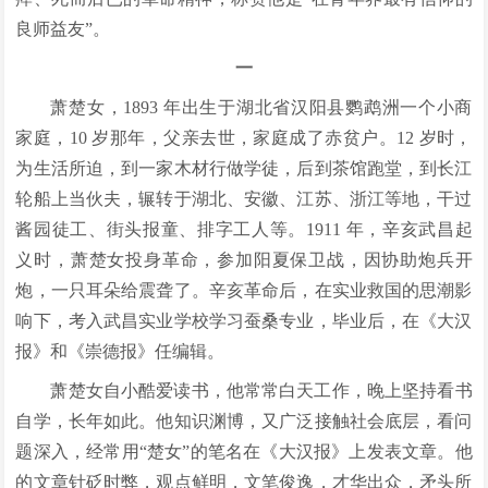
良师益友”。
一
萧楚女，1893 年出生于湖北省汉阳县鹦鹉洲一个小商
家庭，10 岁那年，父亲去世，家庭成了赤贫户。12 岁时，
为生活所迫，到一家木材行做学徒，后到茶馆跑堂，到长江
轮船上当伙夫，辗转于湖北、安徽、江苏、浙江等地，干过
酱园徒工、街头报童、排字工人等。1911 年，辛亥武昌起
义时，萧楚女投身革命，参加阳夏保卫战，因协助炮兵开
炮，一只耳朵给震聋了。辛亥革命后，在实业救国的思潮影
响下，考入武昌实业学校学习蚕桑专业，毕业后，在《大汉
报》和《崇德报》任编辑。
萧楚女自小酷爱读书，他常常白天工作，晚上坚持看书
自学，长年如此。他知识渊博，又广泛接触社会底层，看问
题深入，经常用“楚女”的笔名在《大汉报》上发表文章。他
的文章针砭时弊，观点鲜明，文笔俊逸，才华出众，矛头所