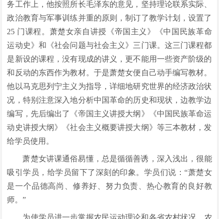
务工作上，他按照所长毛泽东的意见，坚持理论联系实际、
政治教育与军事训练并重的原则，制订了教学计划，设置了
25 门课程。萧楚女亲自讲授《帝国主义》《中国民族革命
运动史》和《社会问题与社会主义》三门课。这三门课程都
是新设的课程，没有现成的讲义，更不能用一些资产阶级的
和反动的东西作为教材。于是萧楚女便自己动手编写教材。
他以马克思列宁主义为指导，详细地研究世界的经济政治状
况，特别注意深入地分析中国革命的历史和现状，边教学边
编写，先后编出了《帝国主义讲授大纲》《中国民族革命运
动史讲授大纲》《社会主义概要讲授大纲》等三本教材，发
给学员使用。
萧楚女讲课通俗易懂，总是循循善诱，深入浅出，很能
吸引学员，给学员留下了深刻的印象。学员们说：“萧楚女
是一个品德高尚、修养好、努力负责、热心教育的良好教
师。”
为使学员进一步掌握农民运动理论和各省农村状况，农