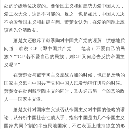
处的阶级地位决定的。要帝国主义和封建势力爱中国人民，
爱工农大众，这是不可能的。反之，也是如此，中国人民决
不会爱帝国主义和封建军阀。萧楚女认为，在爱的问题上应
该首先分清敌友。
萧楚女还驳斥了戴季陶对中国共产党的诬蔑，愤怒地质
问道：谁说“C.P（即中国共产党——笔者）不爱自己的民
族？”“C.P 若不爱自己的民族，则C.P 又何必去反抗帝国主
义呢？”
在萧楚女与戴季陶主义鏖战方酣的时候，也正是反动的
国家主义派向中国共产党和中国人民发动猖狂进攻的时候。
萧楚女在批判戴季陶主义的同时，又去迎击另一个凶恶的敌
人——国家主义派。
萧楚女针对国家主义派否认帝国主义对中国的侵略的谬
论，从分析中国社会性质入手，指出中国是由几个帝国主义
国家共同宰割的半殖民地国家，不过表面上维持独立的形