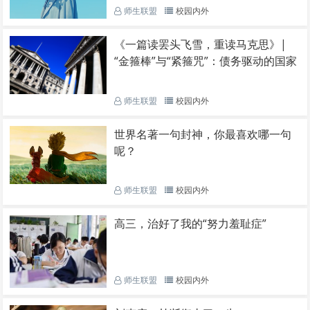
师生联盟
校园内外
《一篇读罢头飞雪，重读马克思》|
“金箍棒”与“紧箍咒”：债务驱动的国家
师生联盟
校园内外
世界名著一句封神，你最喜欢哪一句
呢？
师生联盟
校园内外
高三，治好了我的“努力羞耻症”
师生联盟
校园内外