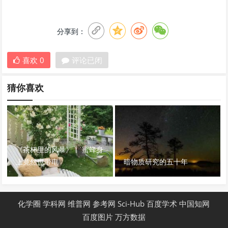
分享到：
喜欢
0
评论已闭
猜你喜欢
《茶杯里的风暴》丨 蜜蜂身
上竟然也带电
暗物质研究的五十年
化学圈
学科网
维普网
参考网
Sci-Hub
百度学术
中国知网
百度图片
万方数据