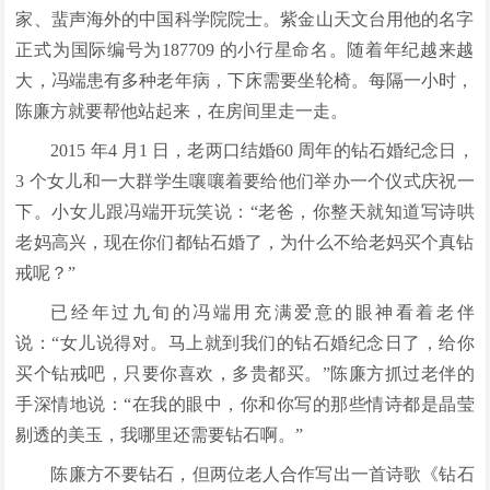
家、蜚声海外的中国科学院院士。紫金山天文台用他的名字
正式为国际编号为187709 的小行星命名。随着年纪越来越
大，冯端患有多种老年病，下床需要坐轮椅。每隔一小时，
陈廉方就要帮他站起来，在房间里走一走。
2015 年4 月1 日，老两口结婚60 周年的钻石婚纪念日，
3 个女儿和一大群学生嚷嚷着要给他们举办一个仪式庆祝一
下。小女儿跟冯端开玩笑说：“老爸，你整天就知道写诗哄
老妈高兴，现在你们都钻石婚了，为什么不给老妈买个真钻
戒呢？”
已经年过九旬的冯端用充满爱意的眼神看着老伴
说：“女儿说得对。马上就到我们的钻石婚纪念日了，给你
买个钻戒吧，只要你喜欢，多贵都买。”陈廉方抓过老伴的
手深情地说：“在我的眼中，你和你写的那些情诗都是晶莹
剔透的美玉，我哪里还需要钻石啊。”
陈廉方不要钻石，但两位老人合作写出一首诗歌《钻石