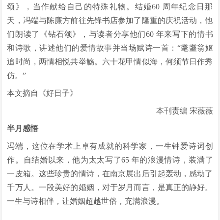
颂》，当作献给自己的特殊礼物。结婚60 周年纪念日那
天，冯端与陈廉方前往先锋书店参加了隆重的庆祝活动，他
们朗读了《钻石颂》，与读者分享他们60 年来写下的情书
和诗歌，讲述他们的爱情故事并当场赋诗一首：“耄耋翁妪
追时尚，两情相悦共举觞。六十花甲情似海，何须节日作秀
仿。”
本文摘自《好日子》
本刊责编 宋薇薇
半月感悟
冯端，这位在学术上卓有成就的科学家，一生钟爱诗词创
作。自结婚以来，他为太太写了65 年的浪漫情诗，装满了
一皮箱。这些珍贵的情诗，在南京展出后引起轰动，感动了
千万人。一段美好的婚姻，对于岁月而言，是真正的静好。
一生与诗相伴，让婚姻超越世俗，充满浪漫。