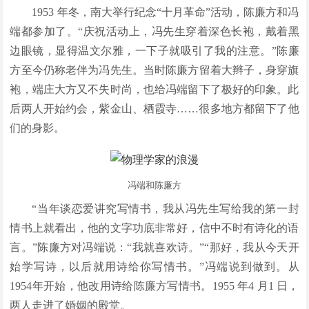
1953 年冬，南大举行纪念“十月革命”活动，陈廉方和冯
端都参加了。“庆祝活动上，冯先生穿着深色长袍，戴着黑
边眼镜，显得温文尔雅，一下子就吸引了我的注意。”陈廉
方至今仍称老伴为冯先生。当时陈廉方留着大辫子，身穿旗
袍，端庄大方又不失时尚，也给冯端留下了极好的印象。此
后两人开始约会，紫金山、栖霞寺……很多地方都留下了他
们的身影。
冯端和陈廉方
“当年谈恋爱讲究写情书，我从冯先生写给我的第一封
情书上就看出，他的文字功底非常好，信中不时有诗化的语
言。”陈廉方对冯端说：“我就喜欢诗。”“那好，我从今天开
始学写诗，以后就用诗给你写情书。”冯端说到做到。从
1954年开始，他改用诗给陈廉方写情书。1955 年4 月1 日，
两人走进了婚姻的殿堂。