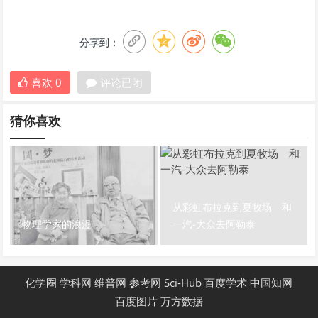
分享到：
喜欢
0
评论已闭
猜你喜欢
从彩虹布拉克到夏牧场 和
物理学家的浪漫
一汽-大众去阿勒泰
化学圈
学科网
维普网
参考网
Sci-Hub
百度学术
中国知网
百度图片
万方数据