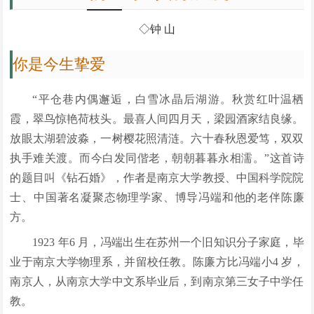
◇钟 山
你是今生挚爱
“平仓巷内偶邂逅，白雪冰晶后湖游。秋赏红叶温栖
霞，翠鸟惊艳荷枝头。最喜人间四月天，梁园酒家结良缘。
放眼太湖碧波淼，一树樱花照清涟。六十春秋恩爱笃，双双
执手难关渡。而今白发同偕老，朝朝暮暮永相濡。”这首诗
的题目叫《钻石婚》，作者是南京大学教授、中国科学院院
士、中国著名凝聚态物理学家、博导冯端和他的老伴陈廉
方。
1923 年6 月，冯端出生在苏州一个旧知识分子家庭，毕
业于南京大学物理系，并留校任教。陈廉方比冯端小4 岁，
南京人，从南京大学中文系毕业后，到南京第三女子中学任
教。