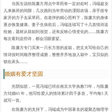
当医生说给陈廉方用点中草药有一定好处时，冯端趁女
儿来换班的间隙，几次跑到当年劳动的溧阳农场，亲手按专
家开的方子去采草药。在老伴的精心照料下，陈廉方的身体
逐步恢复健康。妻子生病前后，冯端连续写了十几首情诗送
给她，题材从鼓励到祝贺，还有反映心情变化的……陈廉方
每次看到这些诗，都会泪眼婆娑。
陈廉方专门买来一只长方形的皮箱，把丈夫写给自己的
情诗按时间顺序整理成册，整整齐齐地放入箱中，宝贝似的
锁在床头……
婚姻有爱才坚固
光阴似箭，一晃冯端已经在南京大学执教73年，与陈廉
方结婚65 年，他写给爱人的情诗累计四千多首，平均每5 天
就写一首。
在陈廉方的支持下，冯端成为中国著名的凝聚态物理学