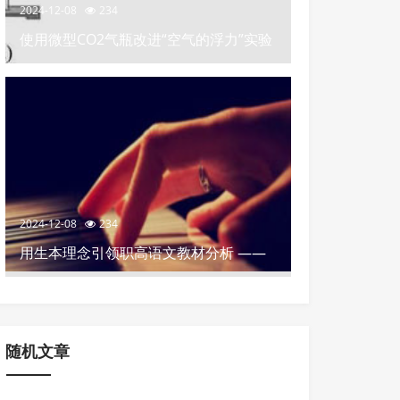
2024-12-08
234
使用微型CO2气瓶改进“空气的浮力”实验
2024-12-08
234
用生本理念引领职高语文教材分析 ——
以《鸿门宴》课文解析为例
随机文章