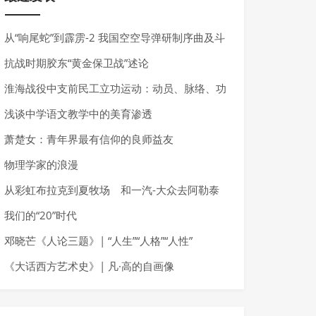
从“响尾蛇”到霹雳-2 我国空空导弹研制序曲及斗
争
抗战时期胶东“黄金保卫战”述论
淮海战役中支前民工立功运动：动员、脉络、功
效
浅谈中学语文教学中的美育渗透
萧楚女：青年界最有信仰的良师益友
物理学家的浪漫
从彩虹布拉克到夏牧场 和一汽-大众去阿勒泰
我们的“20”时代
邓晓芒《人论三题》| “人生”“人格”“人性”
《大话西方艺术史》| 凡·高的自画像