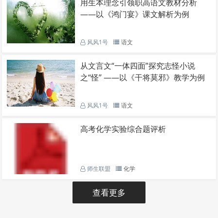
用生本理念引领职高语文教材分析
——以《鸿门宴》课文解析为例
风风1号
语文
从文言文“一体四面”探究志怪小说
之“怪” ——以《干将莫邪》教学为例
风风1号
语文
高考化学实验综合题评析
师生联盟
化学
查看更多